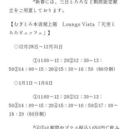
*新春には、三日とろろなど期間限定献
立をご用意しております。
【むぎとろ本店屋上階 Lounge Vista 「天空と
ろろビュッフェ」】
◇12月28日～12月31日
①11:00～12：20②12：30～13：
50③14：00～15：20④15：30～16：50（80分制）
◇1月1日～1月6日
①11:00～12：20②12：30～13：
50③14：00～15：20④15：30～16：50⑤17：00～
18：20（80分制）
*④⑤は期間中プラス税込1,650円で飲み