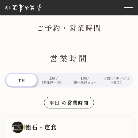
ご予約・営業時間
営業時間
土曜 /
日曜/
お盆(8/10・8/12
平日
(連休途中の)日
(連休最終日とな
～8/14)
曜・祝日
る)祝日
平日 の営業時間
懐石・定食