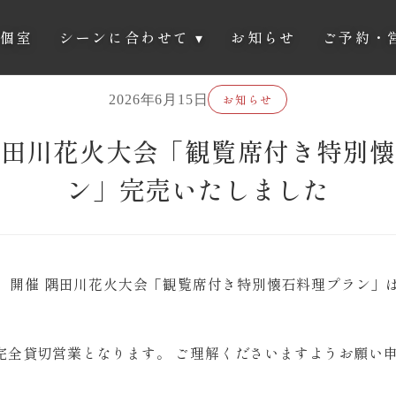
個室
シーンに合わせて
▾
お知らせ
ご予約・
お知らせ
2026年6月15日
隅田川花火大会「観覧席付き特別懐
ン」完売いたしました
5 日（土）開催 隅田川花火大会「観覧席付き特別懐石料理プラン
完全貸切営業となります。 ご理解くださいますようお願い