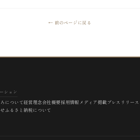
← 前のページに戻る
ーション
とろについて
経営理念
会社概要
採用情報
メディア掲載
プレスリリース
わせ
ふるさと納税について