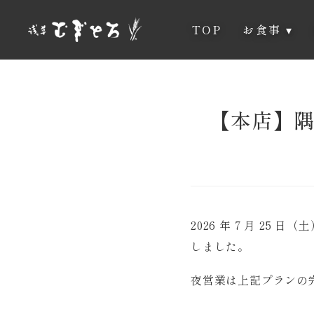
TOP
お食事
▾
【本店】
2026 年 7 月 2
しました。
夜営業は上記プランの